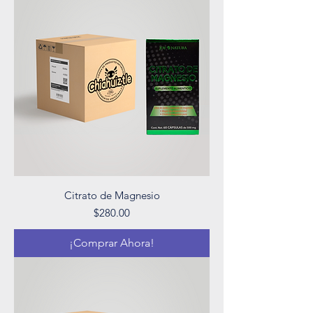
Citrato de Magnesio
Precio
$280.00
¡Comprar Ahora!