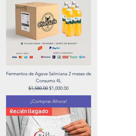
Fermentos de Agave Salmiana 2 meses de
Consumo 4L
Precio
Precio de oferta
$1,580.00
$1,000.00
¡Comprar Ahora!
Recién llegado