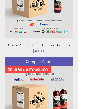
Bebida Antioxidante de Granada 1 Litro
Precio
$400.00
¡Comprar Ahora!
30 días de Consumo