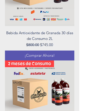
Bebida Antioxidante de Granada 30 días
de Consumo 2L
Precio
Precio de oferta
$800.00
$745.00
¡Comprar Ahora!
2 meses de Consumo