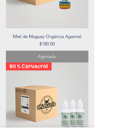
Miel de Maguey Orgánica Agamiel
Precio
$180.00
Agotado
80 % Carvacrol