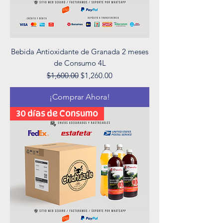
Bebida Antioxidante de Granada 2 meses
de Consumo 4L
Precio
Precio de oferta
$1,600.00
$1,260.00
¡Comprar Ahora!
30 días de Consumo