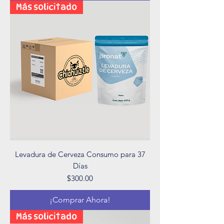
Más solicitado
Levadura de Cerveza Consumo para 37
Días
Precio
$300.00
¡Comprar Ahora!
Más solicitado