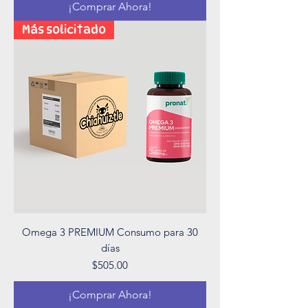
¡Comprar Ahora!
Más solicitado
Omega 3 PREMIUM Consumo para 30
días
Precio
$505.00
¡Comprar Ahora!