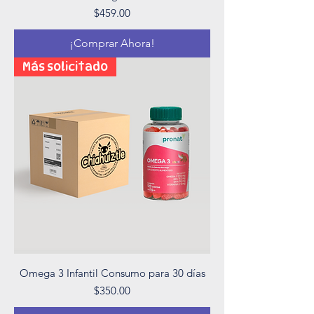
Precio
$459.00
¡Comprar Ahora!
Más solicitado
Omega 3 Infantil Consumo para 30 días
Precio
$350.00