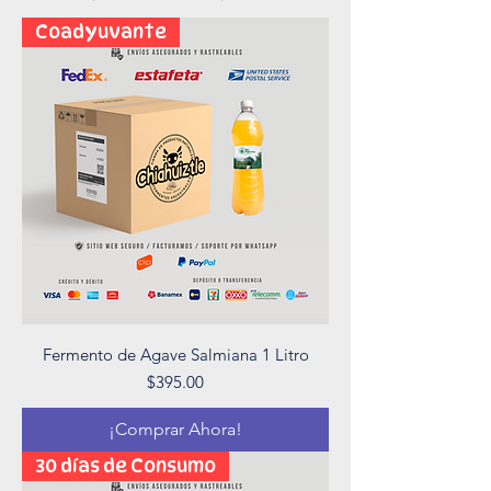
Coadyuvante
Fermento de Agave Salmiana 1 Litro
Precio
$395.00
¡Comprar Ahora!
30 días de Consumo