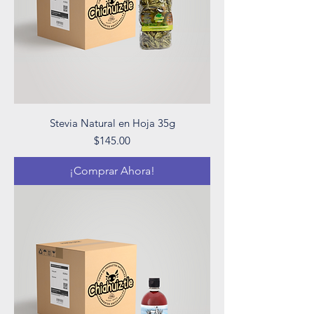
Stevia Natural en Hoja 35g
Precio
$145.00
¡Comprar Ahora!