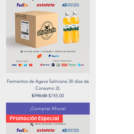
Fermentos de Agave Salmiana 30 días de
Consumo 2L
Precio
Precio de oferta
$790.00
$745.00
¡Comprar Ahora!
Promoción Especial