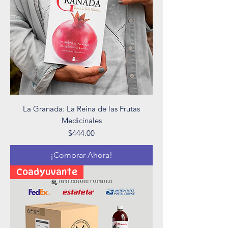
La Granada: La Reina de las Frutas
Medicinales
Precio
$444.00
¡Comprar Ahora!
Coadyuvante