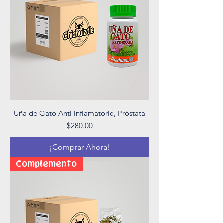
Uña de Gato Anti inflamatorio, Próstata
Precio
$280.00
¡Comprar Ahora!
Complemento