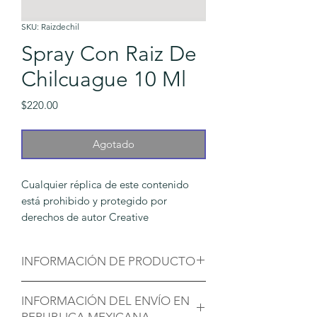
SKU: Raizdechil
Spray Con Raiz De
Chilcuague 10 Ml
Precio
$220.00
Agotado
Cualquier réplica de este contenido
está prohibido y protegido por
derechos de autor Creative
Commons Chiahuiztle Natural by
Araceli Solis is licensed under a
INFORMACIÓN DE PRODUCTO
Creative Commons.
El
Spray con Raíz de Chilcuague
está
El
Spray con Raíz de Chilcuague
está
INFORMACIÓN DEL ENVÍO EN
elaborado a partir de la raíz
Heliopsis
elaborado a partir de la raíz
Heliopsis
REPUBLICA MEXICANA